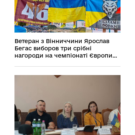
Ветеран з Вінниччини Ярослав
Бегас виборов три срібні
нагороди на чемпіонаті Європи
серед спортсменів з інвалідністю
з ураженням опорно-рухового
апарату