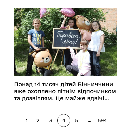
Понад 14 тисяч дітей Вінниччини
вже охоплено літнім відпочинком
та дозвіллям. Це майже вдвічі
більше, ніж торік!
1
2
3
4
5
594
...