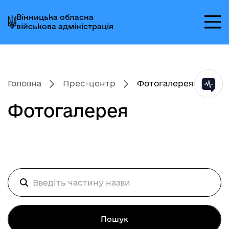
Перейти
Перейти
Перейти
Вінницька обласна
до
до
до
військова адміністрація
головного
головного
головного
меню
вмісту
колонтитула
Головна
Прес-центр
Фотогалерея
Фотогалерея
Пошук