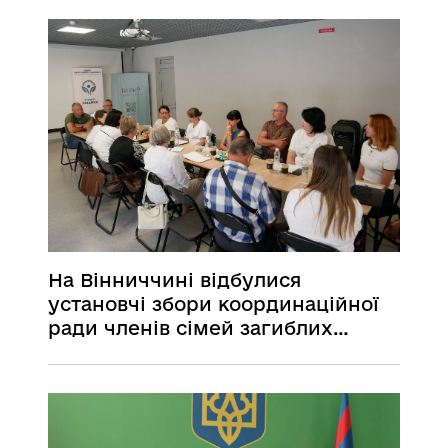
На Вінниччині відбулися
установчі збори координаційної
ради членів сімей загиблих
(померлих) ветеранів війни,
сімей загиблих (померлих)
Захисників та Захисниць України
при обласній військовій