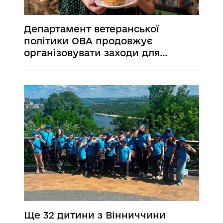
Департамент ветеранської
політики ОВА продовжує
організовувати заходи для
ветеранів війни, а також членів
сімей загиблих Захисників і
Захисниць України
Ще 32 дитини з Вінниччини