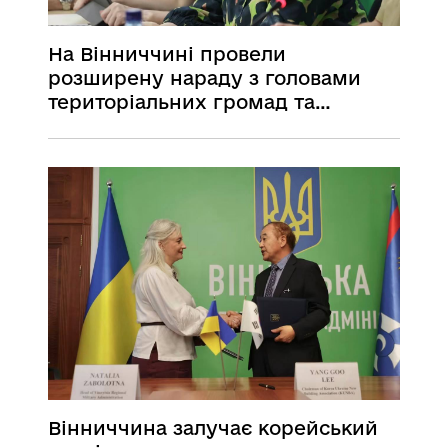
На Вінниччині провели
розширену нараду з головами
територіальних громад та
керівниками органів управління
освітою області
Вінниччина залучає корейський