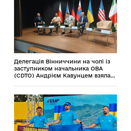
Делегація Вінниччини на чолі із
заступником начальника ОВА
(CDTO) Андрієм Кавунцем взяла
участь у міжнародній
конференції «Виклики, що стоять
перед сучасним місцевим
самоврядуванням» у Польщі