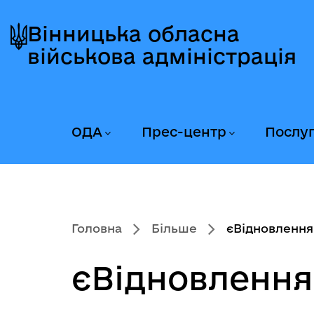
Перейти
Перейти
Перейти
до
до
до
Вінницька обласна
головного
головного
головного
військова адміністрація
меню
вмісту
колонтитула
ОДА
Прес-центр
Послу
Головна
Більше
єВідновлення
єВідновлення