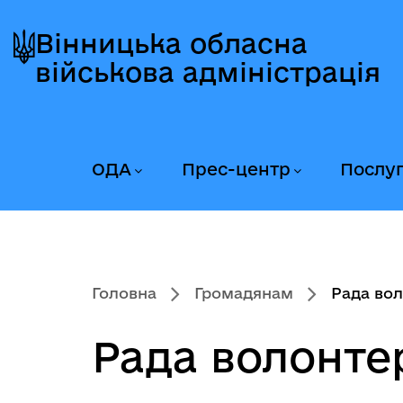
Перейти
Перейти
Перейти
до
до
до
Вінницька обласна
головного
головного
головного
військова адміністрація
меню
вмісту
колонтитула
ОДА
Прес-центр
Послу
Головна
Громадянам
Рада вол
Рада волонте