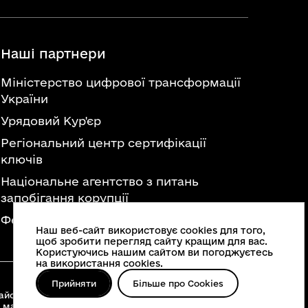
Наші партнери
Міністерство цифрової трансформації
України
Урядовий Кур'єр
Регіональний центр сертифікації
ключів
Національне агентство з питань
запобігання корупції
Федерація професійних спілок України
Наш веб-сайт використовує cookies для того,
щоб зробити перегляд сайту кращим для вас.
Користуючись нашим сайтом ви погоджуєтесь
на використання cookies.
Прийняти
Більше про Cookies
йонні військові адміністрації, територіальні
 матеріалів, що опубліковані на цьому сайті,