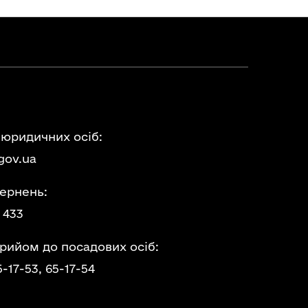
 юридичних осіб:
gov.ua
ернень:
 433
прийом до посадових осіб:
5-17-53,
65-17-54