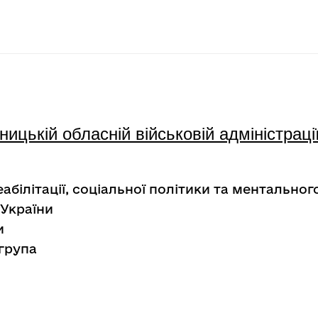
ицькій обласній військовій адміністраці
абілітації, соціальної політики та ментальног
 України
и
група