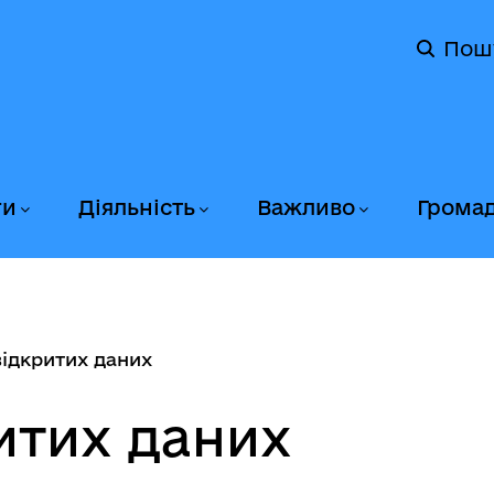
Пош
ги
Діяльність
Важливо
Грома
ідкритих даних
итих даних