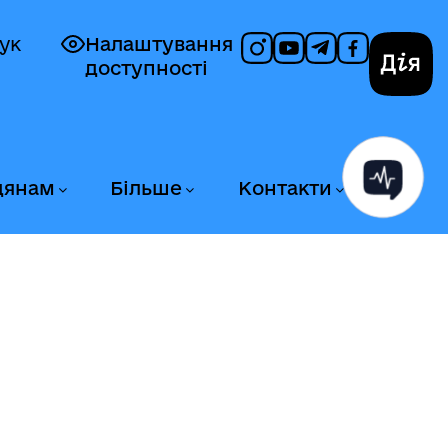
ук
Налаштування
доступності
Дія
дянам
Більше
Контакти