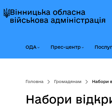
Перейти
Перейти
Перейти
до
до
до
Вінницька обласна
головного
головного
головного
військова адміністрація
меню
вмісту
колонтитула
ОДА
Прес-центр
Послу
Головна
Громадянам
Набори в
Набори відкр