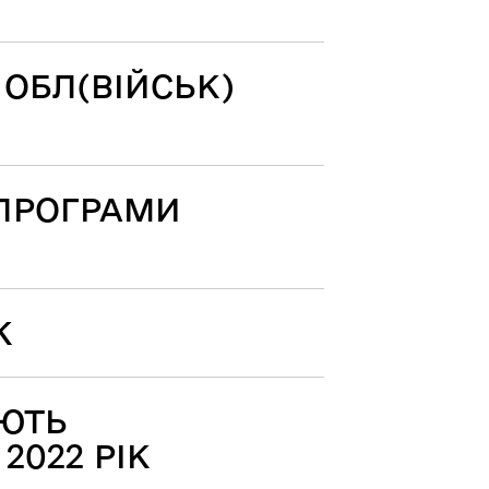
 ОБЛ(ВІЙСЬК)
 ПРОГРАМИ
К
АЮТЬ
022 РІК