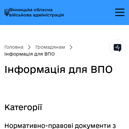
Перейти
Перейти
Перейти
Вінницька обласна
до
до
до
військова адміністрація
головного
головного
головного
меню
вмісту
колонтитула
Головна
Громадянам
Інформація для ВПО
Інформація для ВПО
Категорії
Нормативно-правові документи з