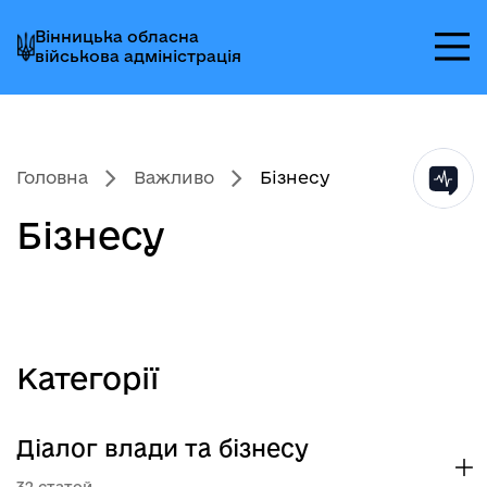
Перейти
Перейти
Перейти
Вінницька обласна
до
до
до
військова адміністрація
головного
головного
головного
меню
вмісту
колонтитула
Головна
Важливо
Бізнесу
Бізнесу
Категорії
Діалог влади та бізнесу