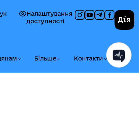
ук
Налаштування
доступності
Дія
дянам
Більше
Контакти