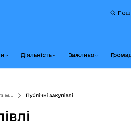
Пош
ги
Діяльність
Важливо
Грома
 м...
Публічні закупівлі
півлі