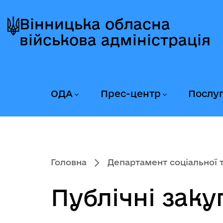
Перейти
Перейти
Перейти
до
до
до
Вінницька обласна
головного
головного
головного
військова адміністрація
меню
вмісту
колонтитула
ОДА
Прес-центр
Послу
Головна
Департамент соціальної та
Публічні заку