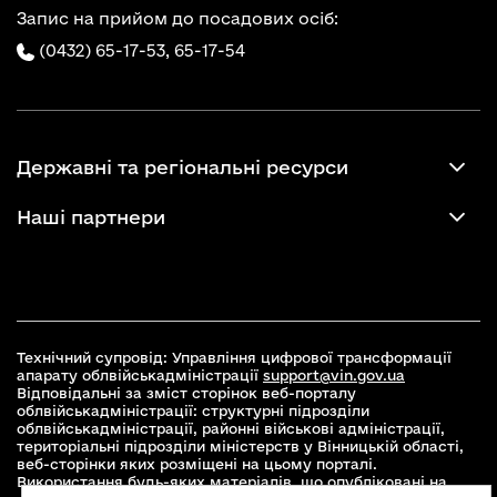
Запис на прийом до посадових осіб:
(0432) 65-17-53,
65-17-54
Державні та регіональні ресурси
Наші партнери
Технічний супровід: Управління цифрової трансформації
апарату облвійськадміністрації
support@vin.gov.ua
Відповідальні за зміст сторінок веб-порталу
облвійськадміністрації: структурні підрозділи
облвійськадміністрації, районні військові адміністрації,
територіальні підрозділи міністерств у Вінницькій області,
веб-сторінки яких розміщені на цьому порталі.
Використання будь-яких матеріалів, що опубліковані на