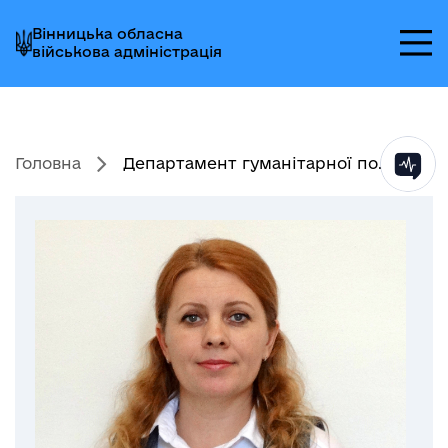
Перейти
Перейти
Перейти
Вінницька обласна
до
до
до
військова адміністрація
головного
головного
головного
меню
вмісту
колонтитула
Головна
Департамент гуманітарної по...