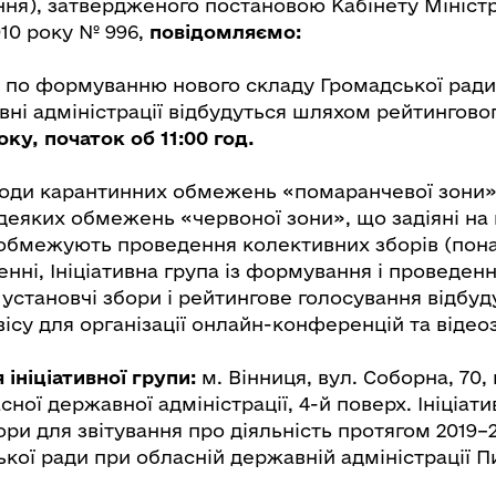
ня), затвердженого постановою Кабінету Міністрі
010 року № 996,
повідомляємо:
и по формуванню нового складу Громадської ради
вні адміністрації відбудуться шляхом рейтингово
оку, початок об 11:00 год.
оди карантинних обмежень «помаранчевої зони» 
деяких обмежень «червоної зони», що задіяні на 
і обмежують проведення колективних зборів (пона
ні, Ініціативна група із формування і проведенн
установчі збори і рейтингове голосування відбуд
су для організації онлайн-конференцій та відеоз
 ініціативної групи:
м. Вінниця, вул. Соборна, 70
сної державної адміністрації, 4-й поверх. Ініціат
ри для звітування про діяльність протягом 2019–2
кої ради при обласній державній адміністрації 