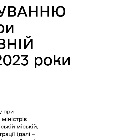
МУВАННЮ
ри
ВНІЙ
2023 роки
у при
 міністрів
ській міській,
рації (далі –