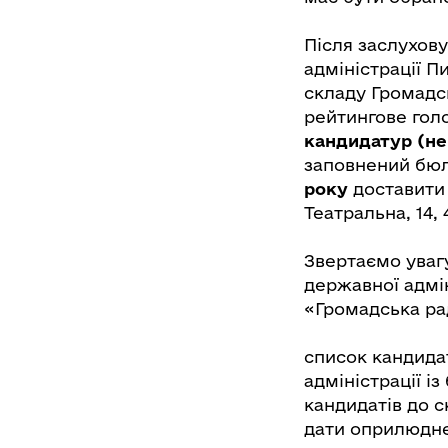
Після заслухову
адміністрації 
складу Громадс
рейтингове гол
кандидатур (не
заповнений бюле
року
доставити 
Театральна, 14,
Звертаємо увагу
державної адмін
«Громадська ра
список кандида
адміністрації і
кандидатів до с
дати оприлюдне