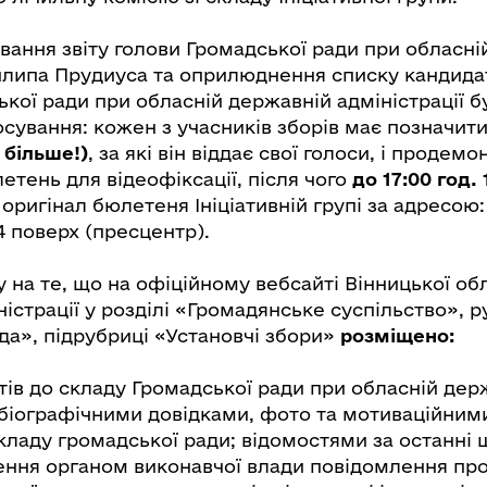
вання звіту голови Громадської ради при обласні
Пилипа Прудиуса та оприлюднення списку кандида
ької ради при обласній державній адміністрації 
осування: кожен з учасників зборів має позначит
 більше!)
, за які він віддає свої голоси, і продем
тень для відеофіксації, після чого
до 17:00 год. 
оригінал бюлетеня Ініціативній групі за адресою: 
 4 поверх (пресцентр).
 на те, що на офіційному вебсайті Вінницької об
істрації у розділі «Громадянське суспільство», р
да», підрубриці «Установчі збори»
розміщено:
тів до складу Громадської ради при обласній дер
з біографічними довідками, фото та мотиваційни
кладу громадської ради; відомостями за останні ш
ння органом виконавчої влади повідомлення пр