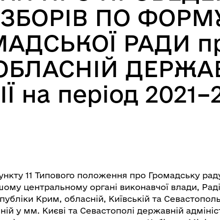
 ЗБОРІВ ПО ФОР
АДСЬКОЇ РАДИ п
ОБЛАСНІЙ ДЕРЖА
Ї на період 2021–
пункту 11 Типового положення про Громадську рад
ншому центральному органі виконавчої влади, Раді
убліки Крим, обласній, Київській та Севастополь
ній у мм. Києві та Севастополі державній адмініст