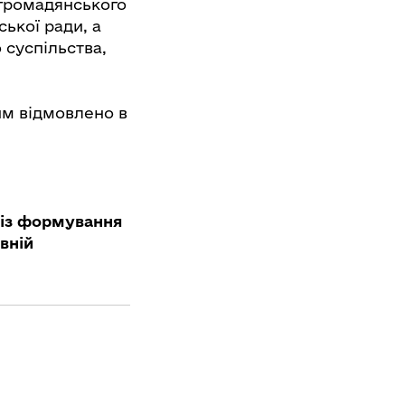
 громадянського
ької ради, а
 суспільства,
им відмовлено в
в із формування
вній