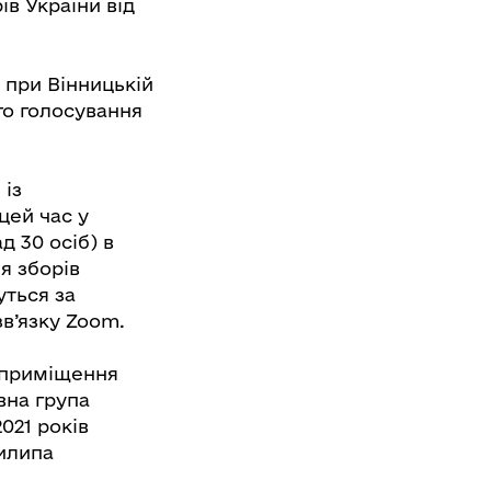
в України від
 при Вінницькій
го голосування
із
цей час у
д 30 осіб) в
я зборів
уться за
в’язку Zoom.
, приміщення
ивна група
021 років
Пилипа