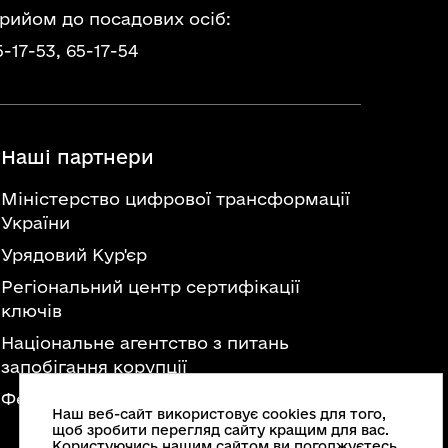
прийом до посадових осіб:
5-17-53,
65-17-54
Наші партнери
Міністерство цифрової трансформації
України
Урядовий Кур'єр
Регіональний центр сертифікації
ключів
Національне агентство з питань
запобігання корупції
Федерація професійних спілок України
Наш веб-сайт використовує cookies для того,
щоб зробити перегляд сайту кращим для вас.
Користуючись нашим сайтом ви погоджуєтесь