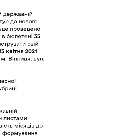
й державній
тур до нового
буде проведено
и в бюлетені
35
онструвати свій
15 квітня 2021
м. Вінниця, вул.
ласної
убриці
жавній
ми листами
ість місяців до
о формування