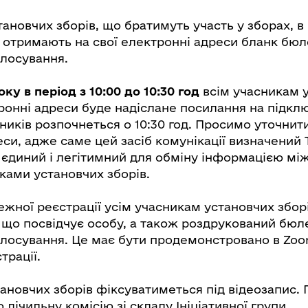
тановчих зборів, що братимуть участь у зборах, в п
у отримають на свої електронні адреси бланк бю
олосування.
оку в період з 10:00 до 10:30 год
всім учасникам 
тронні адреси буде надіслане посилання на підкл
ників розпочнеться о 10:30 год. Просимо уточнити
еси, адже саме цей засіб комунікації визначений
єдиний і легітимний для обміну інформацією між
ками установчих зборів.
жної реєстрації усім учасникам установчих збор
 що посвідчує особу, а також роздрукований бюл
олосування. Це має бути продемонстровано в Zo
трації.
новчих зборів фіксуватиметься під відеозапис. П
 лічильну комісію зі складу Ініціативної групи.