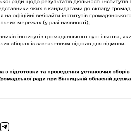
кої ради щодо результатів діяльності інститутів
едставники яких є кандидатами до складу громадс
 на офіційні вебсайти інститутів громадянського
альних мережах (у разі наявності);
ників інститутів громадянського суспільства, як
вчих зборах із зазначенням підстав для відмови.
па з підготовки та проведення установчих зборі
Громадської ради при Вінницькій обласній держа