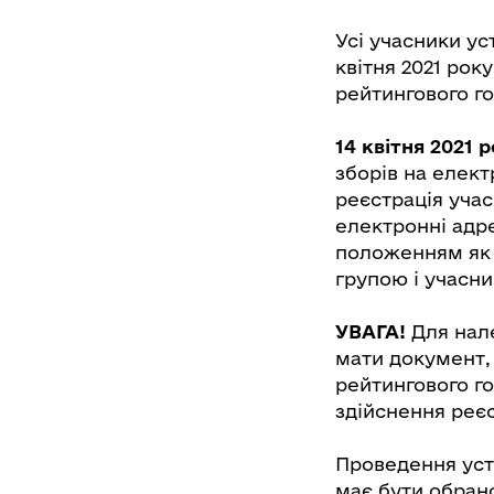
Усі учасники ус
квітня 2021 рок
рейтингового г
14 квітня 2021 р
зборів на елек
реєстрація учас
електронні адр
положенням як 
групою і учасни
УВАГА!
Для нале
мати документ,
рейтингового г
здійснення реєс
Проведення уста
має бути обрано