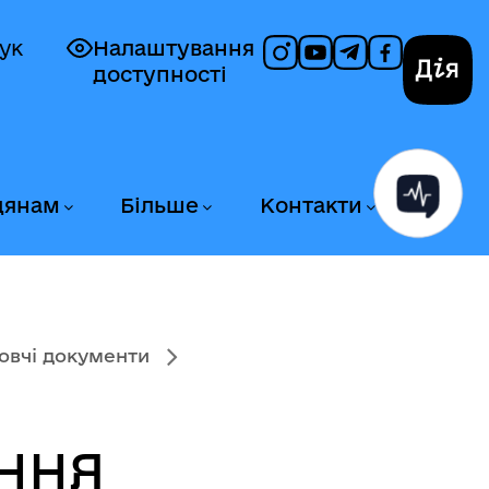
ук
Налаштування
доступності
Дія
дянам
Більше
Контакти
овчі документи
ННЯ