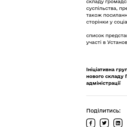
складу громадсь
суспільства, пр
також посилання
сторінки у соці
список представ
участі в Устано
Ініціативна гру
нового складу 
адміністрації
Поділитись: