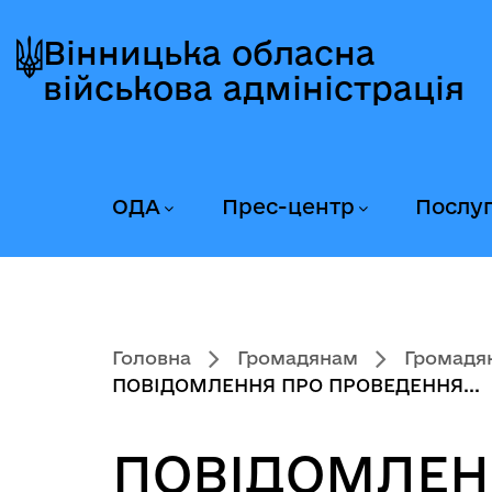
Перейти
Перейти
Перейти
до
до
до
Вінницька обласна
головного
головного
головного
військова адміністрація
меню
вмісту
колонтитула
ОДА
Прес-центр
Послу
Головна
Громадянам
Громадян
ПОВІДОМЛЕННЯ ПРО ПРОВЕДЕННЯ...
ПОВІДОМЛЕН