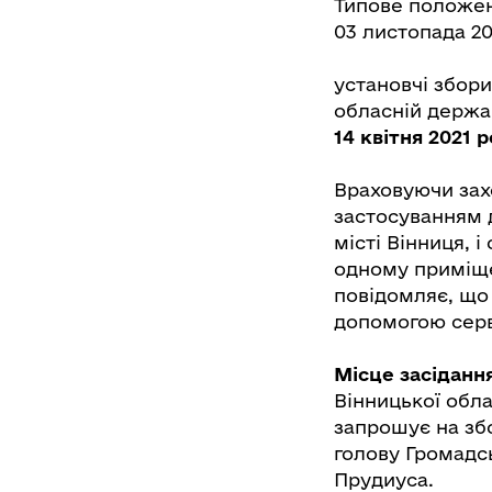
Типове положен
03 листопада 2
установчі збор
обласній держа
14 квітня 2021 р
Враховуючи зах
застосуванням 
місті Вінниця, 
одному приміщен
повідомляє, що 
допомогою серві
Місце засідання
Вінницької обла
запрошує на збо
голову Громадсь
Прудиуса.