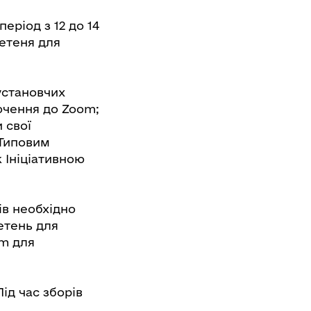
еріод з 12 до 14
летеня для
установчих
ючення до Zoom;
 свої
 Типовим
 Ініціативною
ів необхідно
етень для
om для
ід час зборів