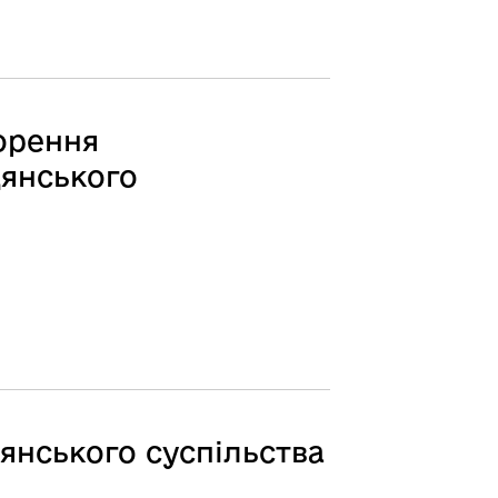
орення
дянського
янського суспільства