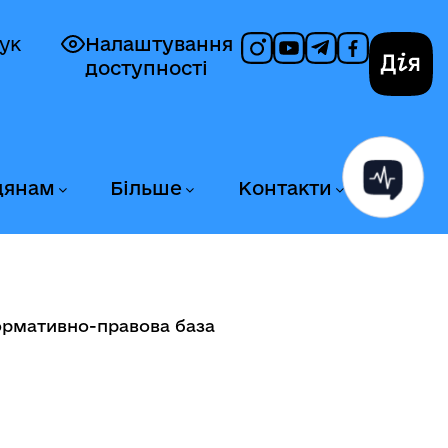
ук
Налаштування
доступності
Дія
дянам
Більше
Контакти
рмативно-правова база