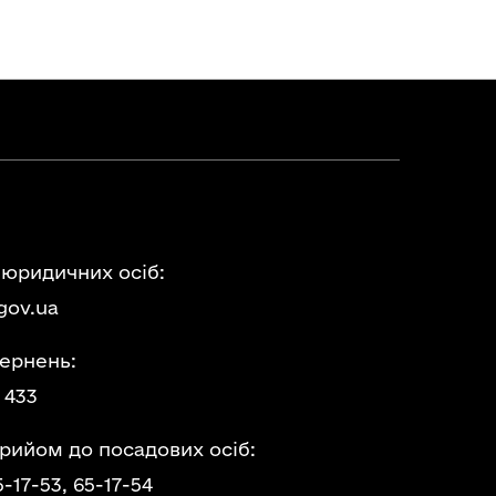
 юридичних осіб:
gov.ua
ернень:
 433
прийом до посадових осіб:
5-17-53,
65-17-54