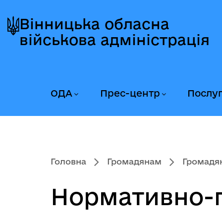
Перейти
Перейти
Перейти
до
до
до
Вінницька обласна
головного
головного
головного
військова адміністрація
меню
вмісту
колонтитула
ОДА
Прес-центр
Послу
Головна
Громадянам
Громадян
Нормативно-п