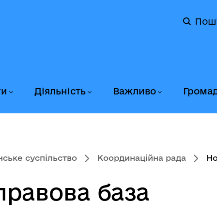
Пош
ги
Діяльність
Важливо
Грома
ське суспільство
Координаційна рада
Но
равова база