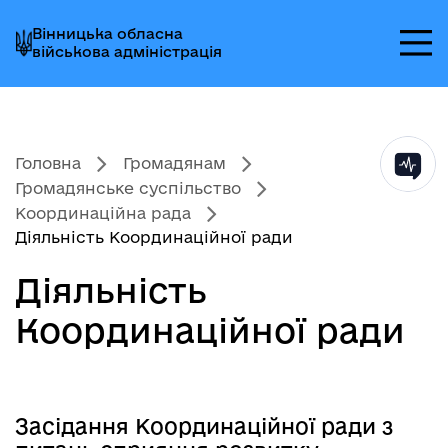
Перейти
Перейти
Перейти
Вінницька обласна
до
до
до
військова адміністрація
головного
головного
головного
меню
вмісту
колонтитула
Головна
Громадянам
Громадянське суспільство
Координаційна рада
Діяльність Координаційної ради
Діяльність
Координаційної ради
Засідання Координаційної ради з