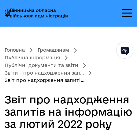
Перейти
Перейти
Перейти
Вінницька обласна
до
до
до
військова адміністрація
головного
головного
головного
меню
вмісту
колонтитула
Головна
Громадянам
Публічна інформація
Публічні документи та звіти
Звіти - про надходження зап...
Звіт про надходження запиті...
Звіт про надходження
запитів на інформацію
за лютий 2022 року