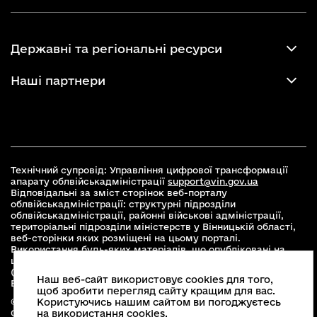
Державні та регіональні ресурси
Наші партнери
Технічний супровід: Управління цифрової трансформації
апарату облвійськадміністрації
support@vin.gov.ua
Відповідальні за зміст сторінок веб-порталу
облвійськадміністрації: структурні підрозділи
облвійськадміністрації, районні військові адміністрації,
територіальні підрозділи міністерств у Вінницькій області,
веб-сторінки яких розміщені на цьому порталі.
Використання будь-яких матеріалів, що опубліковані на
цьому сайті, дозволяється при умові зазначення посилання
(для інтернет-видань - гіперпосилання) на офіційний сайт
Наш веб-сайт використовує cookies для того,
Вінницької облвійськадміністрації
www.vin.gov.ua
.
щоб зробити перегляд сайту кращим для вас.
© 2026 Весь контент доступний за ліцензією Creative
Користуючись нашим сайтом ви погоджуєтесь
Commons Attribution 4.0 International license, якщо не
на використання cookies.