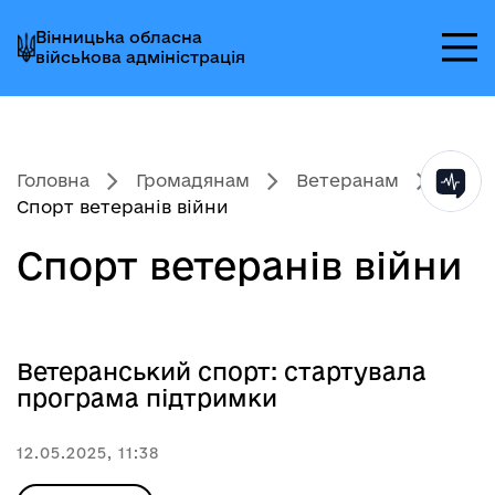
Перейти
Перейти
Перейти
Вінницька обласна
до
до
до
військова адміністрація
головного
головного
головного
меню
вмісту
колонтитула
Головна
Громадянам
Ветеранам
Спорт ветеранів війни
Спорт ветеранів війни
Ветеранський спорт: стартувала
програма підтримки
12.05.2025, 11:38