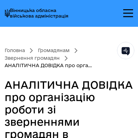
Перейти
Перейти
Перейти
Вінницька обласна
до
до
до
військова адміністрація
головного
головного
головного
меню
вмісту
колонтитула
Головна
Громадянам
Звернення громадян
АНАЛІТИЧНА ДОВІДКА про орга...
АНАЛІТИЧНА ДОВІДКА
про організацію
роботи зі
зверненнями
громадян в