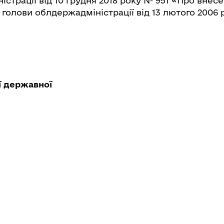
істрації від 10 грудня 2018 року № 951 «Про внес
голови облдержадміністрації від 13 лютого 2006 
ї державної
ції