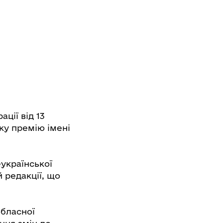
ції від 13
ку премію імені
української
 редакції, що
обласної