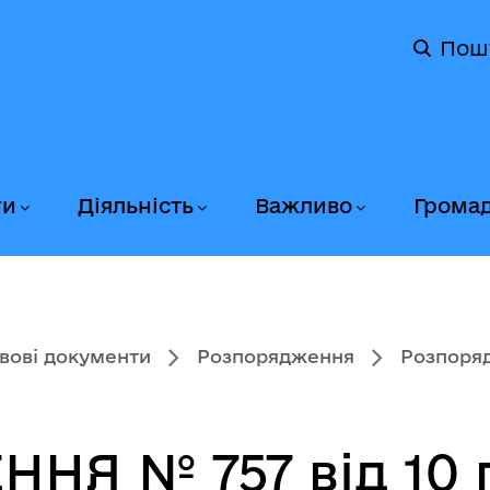
Пош
ги
Діяльність
Важливо
Грома
вові документи
Розпорядження
Розпоряд
Я № 757 від 10 