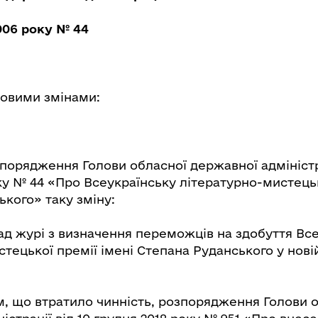
2006 року № 44
дровими змінами:
зпорядження Голови обласної державної адміністра
ку № 44 «Про Всеукраїнську літературно-мистець
кого» таку зміну:
ад журі з визначення переможців на здобуття Все
тецької премії імені Степана Руданського у новій
м, що втратило чинність, розпорядження Голови 