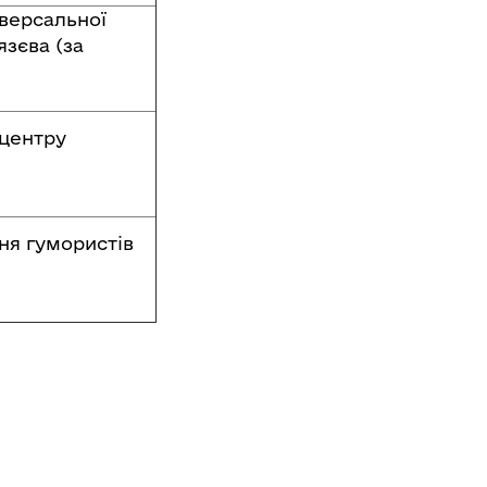
іверсальної
язєва (за
 центру
ня гумористів