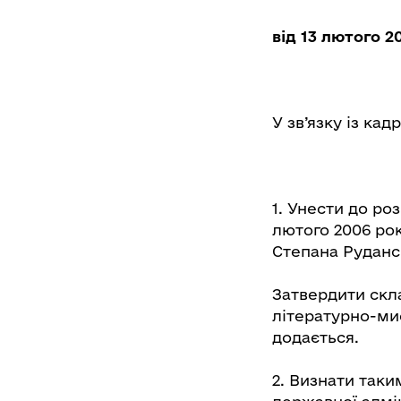
від 13 лютого 
У зв’язку із ка
1. Унести до ро
лютого 2006 ро
Степана Рудансь
Затвердити скл
літературно-мис
додається.
2. Визнати таки