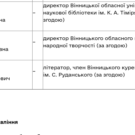
директор Вінницької обласної ун
–
наукової бібліотеки ім. К. А. Тімір
на
згодою)
директор Вінницького обласного
–
народної творчості (за згодою)
вна
літератор, член Вінницького куре
–
ім. С. Руданського (за згодою)
ович
вління