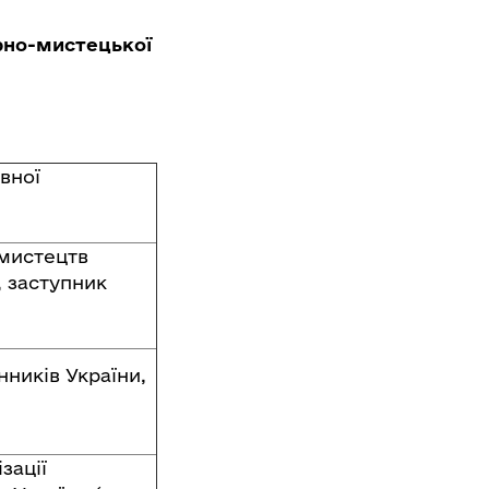
рно-мистецької
вної
 мистецтв
, заступник
нників України,
зації