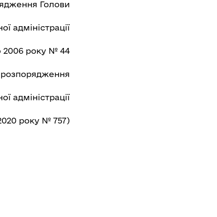
ядження Голови
ої адміністрації
о 2006 року № 44
ї розпорядження
ої адміністрації
2020 року № 757)