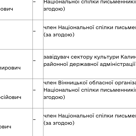
–
Національної спілки письменників
ович
згодою)
член Національної спілки письме
–
(за згодою)
завідувач сектору культури Калин
–
районної державної адміністрації
мирович
член Вінницької обласної організа
–
Національної спілки письменників
сійович
згодою)
член Національної спілки письме
–
(за згодою)
ович