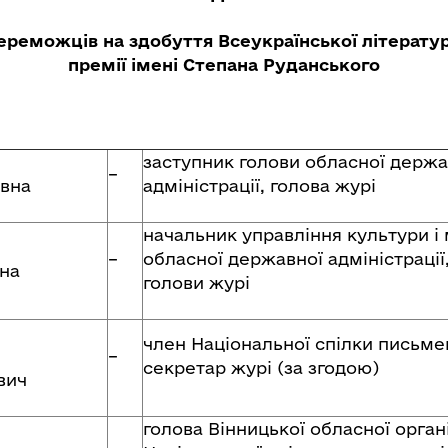
переможців на здобуття Всеукраїнської
літерату
премії імені Степана Руданського
заступник голови обласної держа
–
івна
адміністрації, голова журі
начальник управління культури і
–
обласної державної адміністрації
на
голови журі
член Національної спілки письме
–
секретар журі (за згодою)
вич
голова Вінницької обласної органі