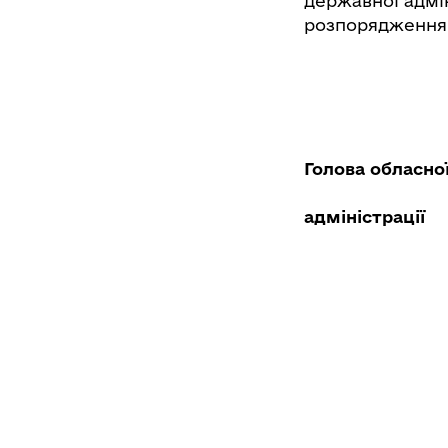
державної адмін
розпорядження 
Голова обласно
адміністра