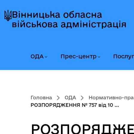
Перейти
Перейти
Перейти
до
до
до
Вінницька обласна
головного
головного
головного
військова адміністрація
меню
вмісту
колонтитула
ОДА
Прес-центр
Послу
Головна
ОДА
Нормативно-пра
РОЗПОРЯДЖЕННЯ № 757 від 10 ...
РОЗПОРЯДЖЕНН