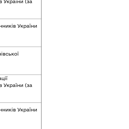
 України (за
нників України
івської
ції
 України (за
нників України