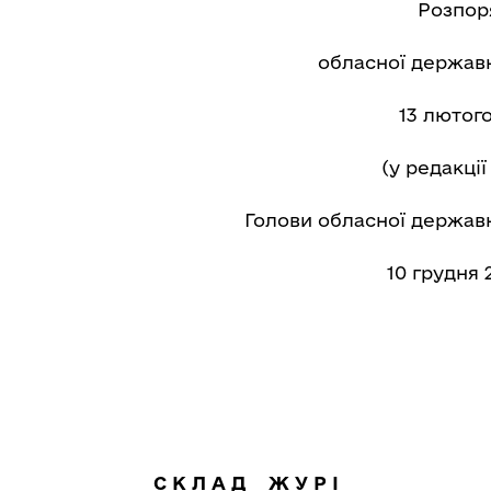
Розпор
обласної державн
13 лютог
(у редакці
Голови обласної державн
10 грудня 
С К Л А Д Ж У Р І