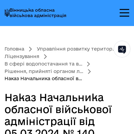
Перейти
Перейти
Перейти
Вінницька обласна
до
до
до
військова адміністрація
головного
головного
головного
меню
вмісту
колонтитула
Головна
Управління розвитку територ...
Ліцензування
В сфері водопостачання та в...
Рішення, прийняті органом л...
Наказ Начальника обласної в...
Наказ Начальника
обласної військової
адміністрації від
05.03.2024 № 140