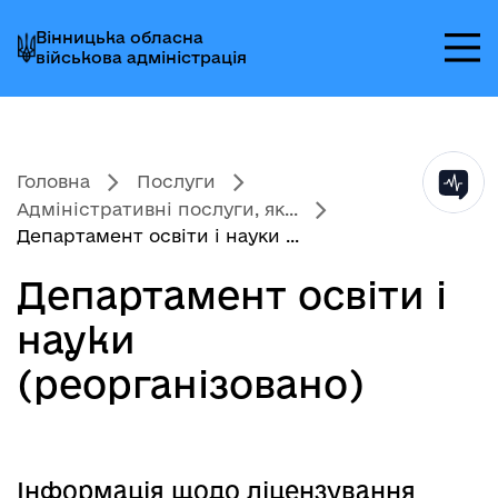
Перейти
Перейти
Перейти
Вінницька обласна
до
до
до
військова адміністрація
головного
головного
головного
меню
вмісту
колонтитула
Головна
Послуги
Адміністративні послуги, як...
Департамент освіти і науки ...
Департамент освіти і
науки
(реорганізовано)
Інформація щодо ліцензування