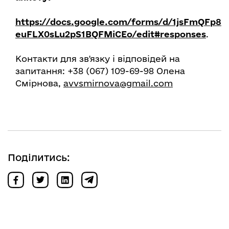
https://docs.google.com/forms/d/1jsFmQFp8
euFLX0sLu2pS1BQFMiCEo/edit#responses
.
Контакти для зв'язку і відповідей на
запитання: +38 (067) 109-69-98 Олена
Смірнова,
avvsmirnova@gmail.com
Поділитись: