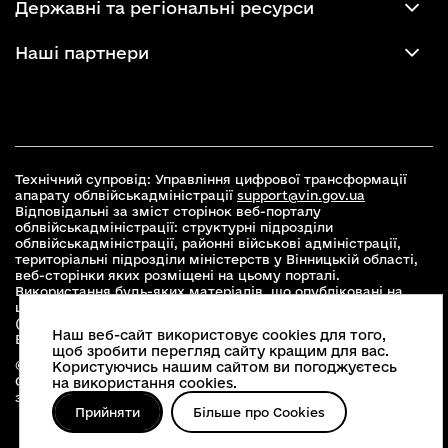
Державні та регіональні ресурси
Наші партнери
Технічний супровід: Управління цифрової трансформації
апарату облвійськадміністрації
support@vin.gov.ua
Відповідальні за зміст сторінок веб-порталу
облвійськадміністрації: структурні підрозділи
облвійськадміністрації, районні військові адміністрації,
територіальні підрозділи міністерств у Вінницькій області,
веб-сторінки яких розміщені на цьому порталі.
Використання будь-яких матеріалів, що опубліковані на
цьому сайті, дозволяється при умові зазначення посилання
(для інтернет-видань - гіперпосилання) на офіційний сайт
Наш веб-сайт використовує cookies для того,
Вінницької облвійськадміністрації
www.vin.gov.ua
.
щоб зробити перегляд сайту кращим для вас.
© 2026 Весь контент доступний за ліцензією Creative
Користуючись нашим сайтом ви погоджуєтесь
Commons Attribution 4.0 International license, якщо не
на використання cookies.
зазначено інше
Прийняти
Більше про Cookies