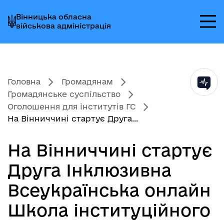
Перейти
Перейти
Перейти
Вінницька обласна
до
до
до
військова адміністрація
головного
головного
головного
меню
вмісту
колонтитула
Головна
Громадянам
Громадянське суспільство
Оголошення для інститутів ГС
На Вінниччині стартує Друга...
На Вінниччині стартує
Друга Інклюзивна
Всеукраїнська онлайн
Школа інституційного