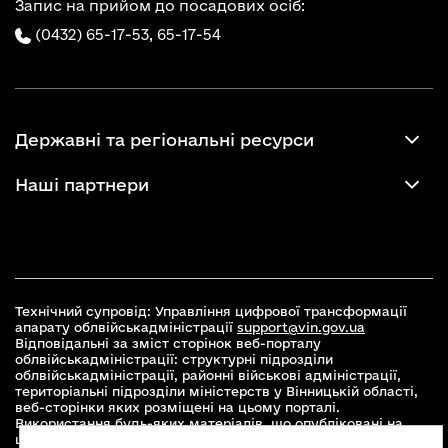
Запис на прийом до посадових осіб:
(0432) 65-17-53,
65-17-54
Державні та регіональні ресурси
Наші партнери
Технічний супровід: Управління цифрової трансформації
апарату облвійськадміністрації
support@vin.gov.ua
Відповідальні за зміст сторінок веб-порталу
облвійськадміністрації: структурні підрозділи
облвійськадміністрації, районні військові адміністрації,
територіальні підрозділи міністерств у Вінницькій області,
веб-сторінки яких розміщені на цьому порталі.
Використання будь-яких матеріалів, що опубліковані на
цьому сайті, дозволяється при умові зазначення посилання