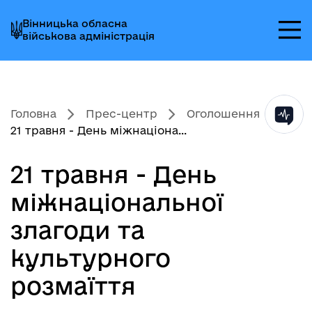
Перейти
Перейти
Перейти
Вінницька обласна
до
до
до
військова адміністрація
головного
головного
головного
меню
вмісту
колонтитула
Головна
Прес-центр
Оголошення
21 травня - День міжнаціона...
21 травня - День
міжнаціональної
злагоди та
культурного
розмаїття