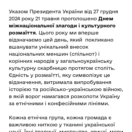
Указом Президента України від 27 грудня
2024 року 21 травня проголошено
Днем
міжнаціональної злагоди і культурного
розмаїття
. Цього року ми вперше
відзначаємо цей день, який покликано
вшанувати унікальний внесок
національних меншин (спільнот) і
корінних народів у загальноукраїнську
культурну скарбницю протягом століть.
Єдність у розмаїтті, яку символізує це
відзначення, витримала випробування
історією та російсько-українською війною,
в якій ворог намагався розколоти Україну
за етнічними і конфесійними лініями.
Кожна етнічна група, кожна громада є
важливою ниткою у тканині української
нації. Їхні традиції, мистецтво, звичаї, мови