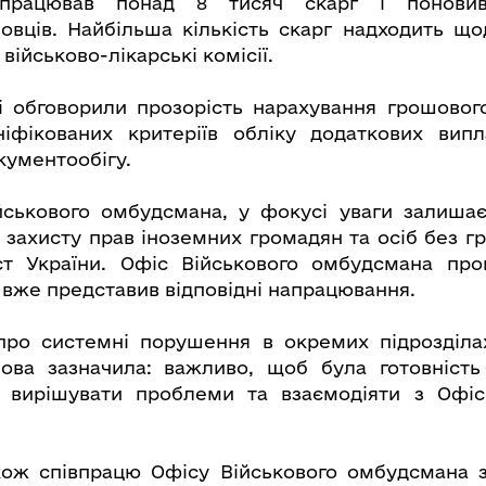
працював понад 8 тисяч скарг і понови
овців. Найбільша кількість скарг надходить що
військово-лікарські комісії.
чі обговорили прозорість нарахування грошовог
ніфікованих критеріїв обліку додаткових вип
кументообігу.
йськового омбудсмана, у фокусі уваги залишає
 захисту прав іноземних громадян та осіб без г
ст України. Офіс Військового омбудсмана про
 вже представив відповідні напрацювання.
про системні порушення в окремих підрозділа
ова зазначила: важливо, щоб була готовність
а вирішувати проблеми та взаємодіяти з Офіс
кож співпрацю Офісу Військового омбудсмана з