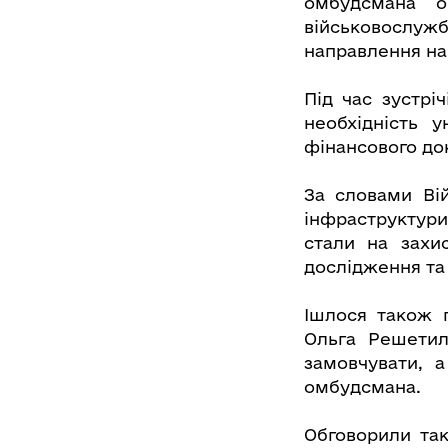
омбудсмана о
військовослужб
направлення на 
Під час зустрі
необхідність у
фінансового до
За словами Ві
інфраструктури
стали на захи
дослідження та
Ішлося також 
Ольга Решетил
замовчувати, 
омбудсмана.
Обговорили та