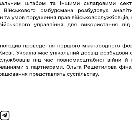
еральним штабом та іншими складовими сект
 Військового омбудсмана розбудовує аналіт
н та умов порушення прав військовослужбовців, н
військового управління для використання під
 погодив проведення першого міжнародного фор
Києві. Україна має унікальний досвід розбудови 
службовців під час повномасштабної війни й 
ваннями з партнерами. Ольга Решетилова фіналі
працювання представлять суспільству.