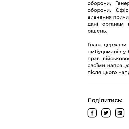
оборони, Ген
оборони. Офіс
вивчення причи
дані органам 
рішень.
Глава держави
омбудсманів у 
прав військово
своїми напрацю
після цього на
Поділитись: