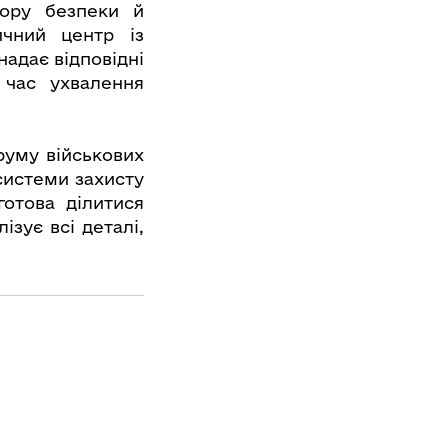
ору безпеки й
ичний центр із
адає відповідні
 час ухвалення
уму військових
системи захисту
готова ділитися
зує всі деталі,