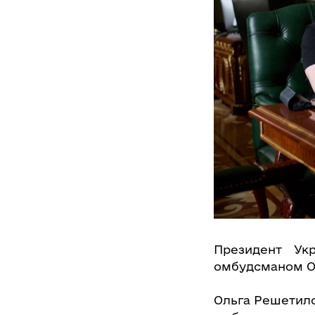
Президент Укр
омбудсманом О
Ольга Решетило