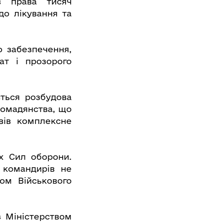
в права тисяч
до лікування та
о забезпечення,
лат і прозорого
ться розбудова
ромадянства, що
вів комплексне
х Сил оборони.
 командирів не
ом Військового
 Міністерством