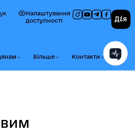
ук
Налаштування
доступності
Дія
дянам
Більше
Контакти
овим