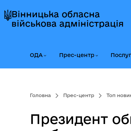
Перейти
Перейти
Перейти
до
до
до
Вінницька обласна
головного
головного
головного
військова адміністрація
меню
вмісту
колонтитула
ОДА
Прес-центр
Послу
Головна
Прес-центр
Топ нови
Президент об