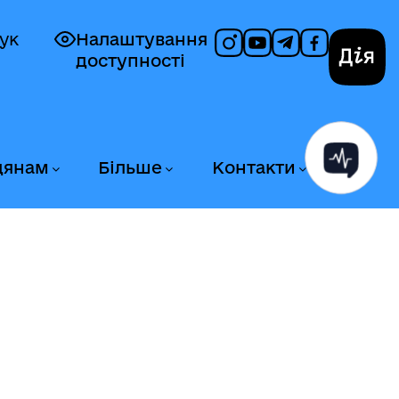
ук
Налаштування
доступності
Дія
дянам
Більше
Контакти