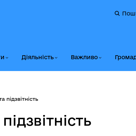
Пош
ги
Діяльність
Важливо
Грома
а підзвітність
 підзвітність