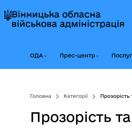
Перейти
Перейти
Перейти
до
до
до
Вінницька обласна
головного
головного
головного
військова адміністрація
меню
вмісту
колонтитула
ОДА
Прес-центр
Послу
Головна
Категорії
Прозорість т
Прозорість та