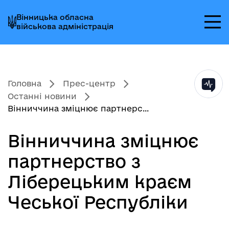
Перейти
Перейти
Перейти
Вінницька обласна
до
до
до
військова адміністрація
головного
головного
головного
меню
вмісту
колонтитула
Головна
Прес-центр
Останні новини
Вінниччина зміцнює партнерс...
Вінниччина зміцнює
партнерство з
Ліберецьким краєм
Чеської Республіки