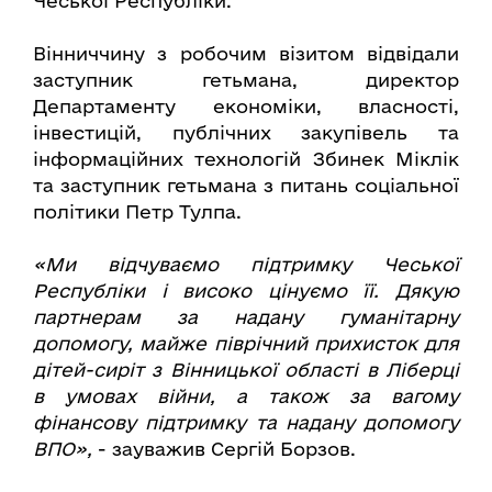
Чеської Республіки.
Вінниччину з робочим візитом відвідали
заступник гетьмана, директор
Департаменту економіки, власності,
інвестицій, публічних закупівель та
інформаційних технологій Збинек Міклік
та заступник гетьмана з питань соціальної
політики Петр Тулпа.
«Ми відчуваємо підтримку Чеської
Республіки і високо цінуємо її. Дякую
партнерам за надану гуманітарну
допомогу, майже піврічний прихисток для
дітей-сиріт з Вінницької області в Ліберці
в умовах війни, а також за вагому
фінансову підтримку та надану допомогу
ВПО»,
- зауважив Сергій Борзов.