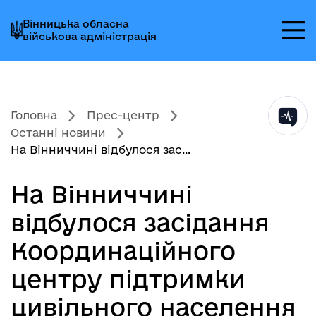
Перейти
Перейти
Перейти
Вінницька обласна
до
до
до
військова адміністрація
головного
головного
головного
меню
вмісту
колонтитула
Головна
Прес-центр
Останні новини
На Вінниччині відбулося зас...
На Вінниччині
відбулося засідання
Координаційного
центру підтримки
цивільного населення