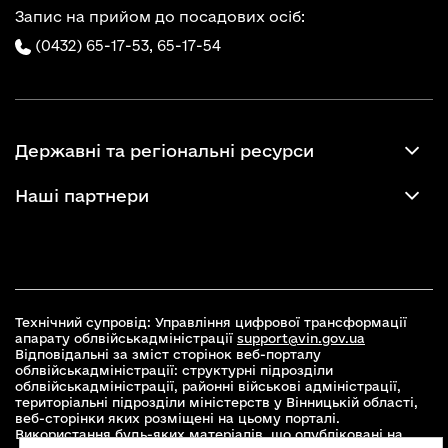
Запис на прийом до посадових осіб:
(0432) 65-17-53,
65-17-54
Державні та регіональні ресурси
Наші партнери
Технічний супровід: Управління цифрової трансформації
апарату облвійськадміністрації
support@vin.gov.ua
Відповідальні за зміст сторінок веб-порталу
облвійськадміністрації: структурні підрозділи
облвійськадміністрації, районні військові адміністрації,
територіальні підрозділи міністерств у Вінницькій області,
веб-сторінки яких розміщені на цьому порталі.
Використання будь-яких матеріалів, що опубліковані на