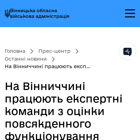
Перейти
Перейти
Перейти
Вінницька обласна
до
до
до
військова адміністрація
головного
головного
головного
меню
вмісту
колонтитула
Головна
Прес-центр
Останні новини
На Вінниччині працюють експ...
На Вінниччині
працюють експертні
команди з оцінки
повсякденного
функціонування