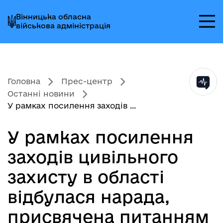
Перейти
Перейти
Перейти
Вінницька обласна
до
до
до
військова адміністрація
головного
головного
головного
меню
вмісту
колонтитула
Головна
Прес-центр
Останні новини
У рамках посилення заходів ...
У рамках посилення
заходів цивільного
захисту в області
відбулася нарада,
присвячена питанням