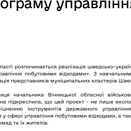
рограму управлін
бласті розпочинається реалізація шведсько-украї
авління побутовими відходами». З навчальним
ація представників муніципальних кластерів Швец
ця начальника Вінницької обласної військово
на підкреслила, що цей проєкт - не лише екологі
іцненню інструментів державного управлінн
 у сфері управління побутовими відходами, а т
омад та їх жителів.