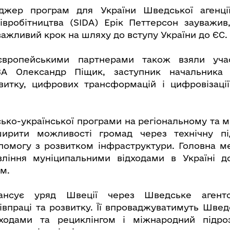
жер програм для України Шведської агенці
івробітництва (SIDA) Ерік Петтерсон зауважив
важливий крок на шляху до вступу України до ЄС.
європейськими партнерами також взяли уча
ВА Олександр Піщик, заступник начальника
витку, цифрових трансформацій і цифровізації
ько-української програми на регіональному та м
ирити можливості громад через технічну пі
помогу з розвитком інфраструктури. Головна м
вління муніципальними відходами в Україні д
рм.
ансує уряд Швеції через Шведське агент
івпраці та розвитку. Її впроваджуватимуть Шведс
дходами та рециклінгом і міжнародний підро