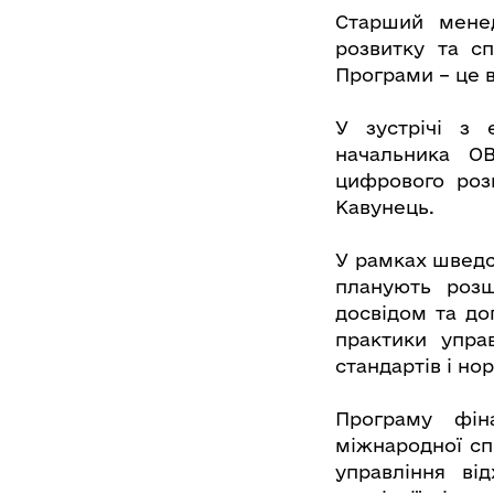
Старший менед
розвитку та сп
Програми – це 
У зустрічі з 
начальника О
цифрового роз
Кавунець.
У рамках шведс
планують розш
досвідом та до
практики упра
стандартів і но
Програму фін
міжнародної сп
управління ві