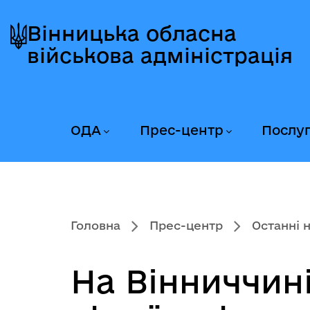
Перейти
Перейти
Перейти
до
до
до
Вінницька обласна
головного
головного
головного
військова адміністрація
меню
вмісту
колонтитула
ОДА
Прес-центр
Послу
Головна
Прес-центр
Останні 
На Вінниччин