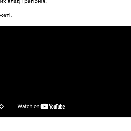
их влад і регіонів.
жеті.