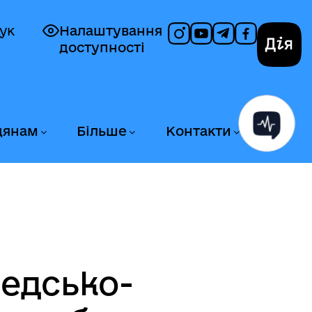
ук
Налаштування
доступності
Дія
дянам
Більше
Контакти
ведсько-