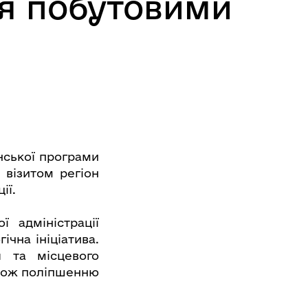
ня побутовими
нської програми
 візитом регіон
ії.
ї адміністрації
чна ініціатива.
я та місцевого
акож поліпшенню