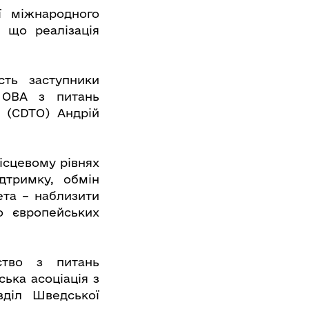
ї міжнародного
, що реалізація
сть заступники
 ОВА з питань
 (CDTО) Андрій
ісцевому рівнях
дтримку, обмін
ета – наблизити
о європейських
ство з питань
ька асоціація з
зділ Шведської