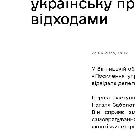
українську п
відходами
23.06.2025, 18:12
У Вінницькій о
«Посилення упр
відвідала делег
Перша заступни
Наталя Заболот
Він сприяє зм
самоврядування
якості життя гр