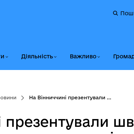
Пош
ги
Діяльність
Важливо
Грома
новини
На Вінниччині презентували ...
і презентували ш