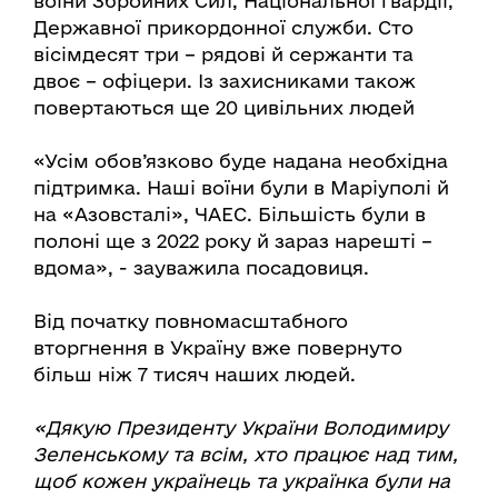
воїни Збройних Сил, Національної гвардії,
Державної прикордонної служби. Сто
вісімдесят три – рядові й сержанти та
двоє – офіцери. Із захисниками також
повертаються ще 20 цивільних людей
«Усім обов’язково буде надана необхідна
підтримка. Наші воїни були в Маріуполі й
на «Азовсталі», ЧАЕС. Більшість були в
полоні ще з 2022 року й зараз нарешті –
вдома», - зауважила посадовиця.
Від початку повномасштабного
вторгнення в Україну вже повернуто
більш ніж 7 тисяч наших людей.
«Дякую Президенту України Володимиру
Зеленському та всім, хто працює над тим,
щоб кожен українець та українка були на