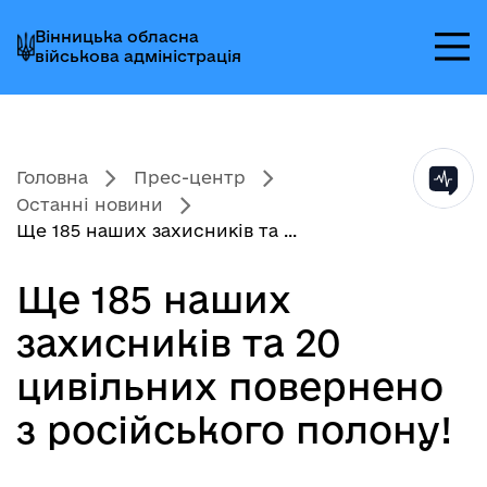
Перейти
Перейти
Перейти
Вінницька обласна
до
до
до
військова адміністрація
головного
головного
головного
меню
вмісту
колонтитула
Головна
Прес-центр
Останні новини
Ще 185 наших захисників та ...
Ще 185 наших
захисників та 20
цивільних повернено
з російського полону!