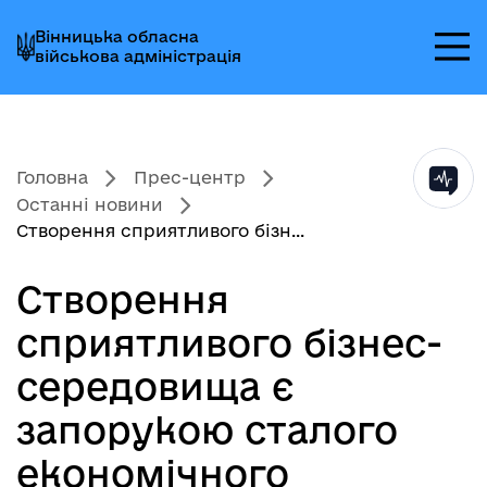
Перейти
Перейти
Перейти
Вінницька обласна
до
до
до
військова адміністрація
головного
головного
головного
меню
вмісту
колонтитула
Головна
Прес-центр
Останні новини
Створення сприятливого бізн...
Створення
сприятливого бізнес-
середовища є
запорукою сталого
економічного