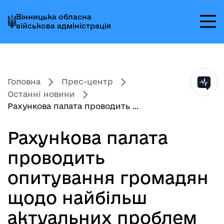
Перейти
Перейти
Перейти
Вінницька обласна
до
до
до
військова адміністрація
головного
головного
головного
меню
вмісту
колонтитула
Головна
Прес-центр
Останні новини
Рахункова палата проводить ...
Рахункова палата
проводить
опитування громадян
щодо найбільш
актуальних проблем